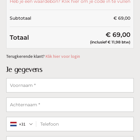
Heb je een waardebon? Klik hier om je code in te vullen
Subtotaal
€
69,00
€
69,00
Totaal
(inclusief
€
11,98
btw)
Terugkerende klant?
Klik hier voor login
Je gegevens
Voornaam
*
Achternaam
*
+31
Telefoon