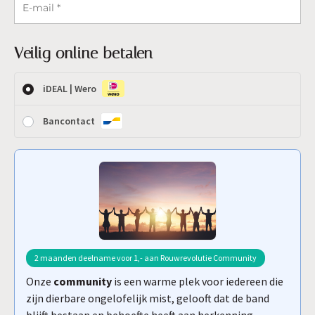
E-mail
*
Veilig online betalen
iDEAL | Wero
Bancontact
2 maanden deelname voor 1,- aan Rouwrevolutie Community
Onze
community
is een warme plek voor iedereen die
zijn dierbare ongelofelijk mist, gelooft dat de band
blijft bestaan en behoefte heeft aan herkenning,